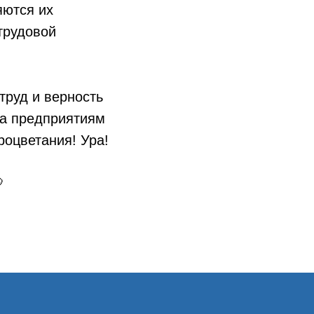
яются их
трудовой
труд и верность
 а предприятиям
роцветания! Ура!
