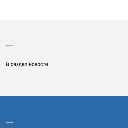
⟵
В раздел новости
⟶