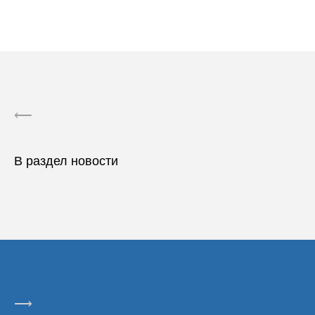
⟵
В раздел новости
⟶