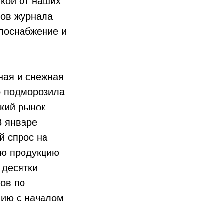
кой от наших
ров журнала
лоснабжение и
ная и снежная
о подморозила
кий рынок
В январе
й спрос на
ую продукцию
 десятки
ов по
нию с началом