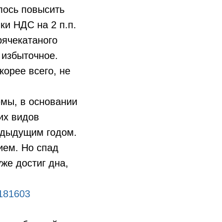
лось повысить
ки НДС на 2 п.п.
рячекатаного
 избыточное.
корее всего, не
мы, в основании
их видов
едыдущим годом.
ием. Но спад
уже достиг дна,
/181603