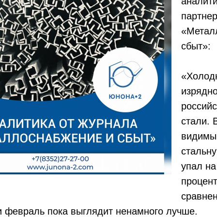
аналити
партне
«Метал
сбыт»:
«Холод
изрядн
российс
стали. 
видимы
стальн
упал на
процент
сравне
и февраль пока выглядит ненамного лучше.